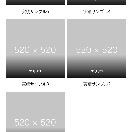
実績サンプル5
実績サンプル4
エリア1
エリア1
実績サンプル3
実績サンプル2