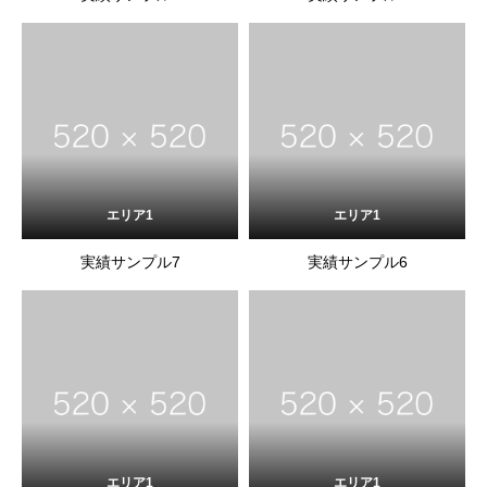
エリア1
エリア1
実績サンプル7
実績サンプル6
エリア1
エリア1