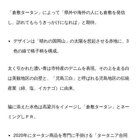
「倉敷タータン」によって「県外や海外の人にも倉敷を発信
し、訪れてもらうきっかけになれば」と期待。
デザインは「晴れの国岡山」の太陽を想起させる赤地に、3
色の線で格子柄を構成。
太く引かれた濃い青は市特産のデニムを表現。その上を走る白
は美観地区の白壁と、「児島三白」と呼ばれる児島地区の伝統
産業（綿、塩、イカナゴ）に由来。
脇に添えた水色は高梁川をイメージし「倉敷タータン」とネー
ミングしＰＲ。
2020年にタータン商品を専門に手掛ける「タータニア合同